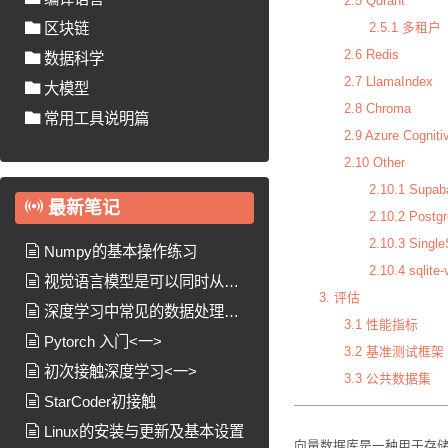
2.5 Qdrant
2.5.1 多租户
区块链
2.6 Redis
数据科学
2.7 LlamaIndex
大模型
2.8 Chroma
常用工具说明篇
2.9 Azure Cogniti
2.10 Other
2.10.1 Supab
最新笔记
2.10.2 Postg
2.10.3 Singl
Numpy的基本操作练习
2.10.4 sqlite-
视觉语言模型是可以同时从图
3. 评估
像和文本中学习以处理许多任务的
深度学习中常见的数据处理方
3.1 性能指标
模型
法
Pytorch 入门<一>
3.2 基准测试框架
初次接触深度学习<一>
3.3 公共数据集
StarCoder初接触
Linux的安装与更新及基本设置
向量数据库是一种用于存储