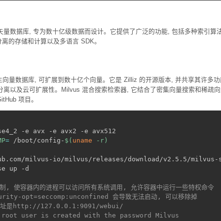
云原生矢量数据库, 专为数十亿级数据而设计。它提供了广泛的功能, 包括多种索
、分离的存储和计算以及多语言 SDK。
云原生向量数据库, 可扩展到数十亿个向量。它是 Zilliz 的开源版本, 并共享
分离以及云可扩展性。Milvus 混合搜索检索器, 它结合了密集向量搜索和稀疏
 GitHub 项目。
MP
=
 /boot/config-
$(
uname
 -r
)
e up -d

 的限制, 使容器内的进程可以访问所有系统调用, 允许容器中运行一些特权命令
urity-opt=seccomp:unconfined 会导致无法启动, 可以移除掉
网址是http://127.0.0.1:9091/webui/
 root user is created with the password Milvus