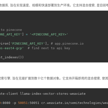
管矢量数据库, 旨在实现速度、规模和快速部署到生产环境。它支持混合搜索, 是目前
 to pinecone
ONE_API_KEY'
]
=
'<PINECONE_API_KEY>'
viron
[
'PINECONE_API_KEY'
]
,
# app.pinecone.io
us-east4-gcp'
# find next to api key
st_indexes
(
)
)
矢量搜索引擎, 旨在无缝扩展到数十亿个数据对象。它支持开箱即用的混合搜索, 使其
ate-client llama-index-vector-stores-weaviate

0
:8080 -p 
50051