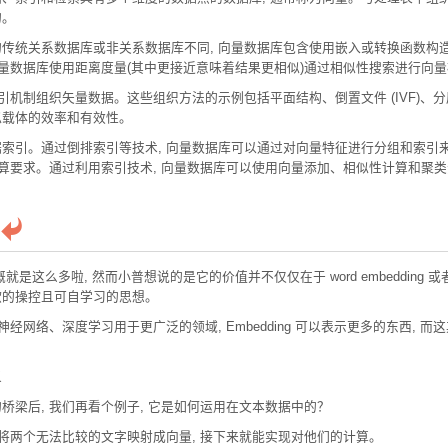
的。
传统关系数据库或非关系数据库不同, 向量数据库包含使用嵌入或转换函数构造
向量数据库使用距离度量(其中更接近意味着结果更相似)通过相似性搜索进行向量
引机制组织矢量数据。这些组织方法的示例包括平面结构、倒置文件 (IVF)、分层可
似载体的效率和有效性。
索引。通过倒排索引等技术, 向量数据库可以通过对向量特征进行分组和索引
计算要求。通过利用索引技术, 向量数据库可以使用向量添加、相似性计算和聚
概就是这么多啦, 然而小普想说的是它的价值并不仅仅在于 word embedding 或者 ent
欲的操控且可自学习的思想。
经网络、深度学习用于更广泛的领域, Embedding 可以表示更多的东西, 而
义
桥梁后, 我们再看个例子, 它是如何运用在文本数据中的？
过将两个无法比较的文字映射成向量, 接下来就能实现对他们的计算。