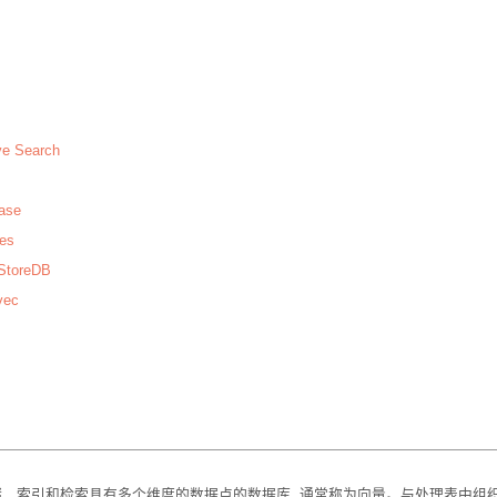
ve Search
ase
res
eStoreDB
vec
、索引和检索具有多个维度的数据点的数据库, 通常称为向量。与处理表中组织