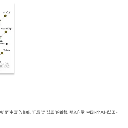
"中国"的首都, “巴黎"是"法国"的首都, 那么向量:|中国|-|北京|=|法国|-|