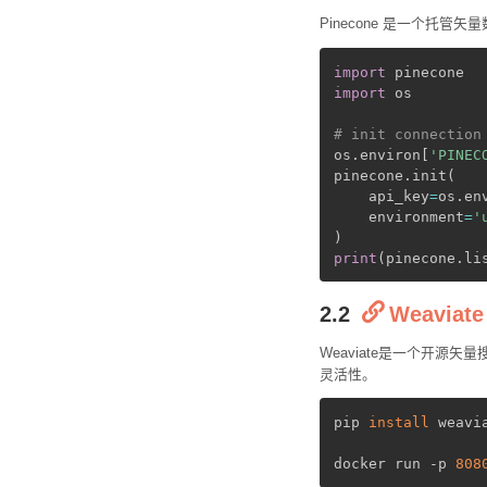
Pinecone 是一个托
import
import
 os

# init connection
os
.
environ
[
'PINEC
pinecone
.
init
(
    api_key
=
os
.
en
    environment
=
'
)
print
(
pinecone
.
li
2.2
Weaviate
Weaviate是一个开源
灵活性。
pip 
install
 weavi
docker run -p 
808