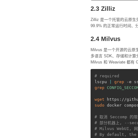
2.3 Zilliz
Zilliz 是一个托管的
99.9% 的正常运行时间
2.4 Milvus
Milvus 是一个开源的
多语言 SDK、存储和计算
Milvus 和 Weaviate 都有
# required
lscpu 
|
grep
grep
CONFIG_SECCO
wget
sudo
 docker compos
# 取消 Seccomp
# 部分机器上, --sec
# Milvus WebUI, 
# By default, the