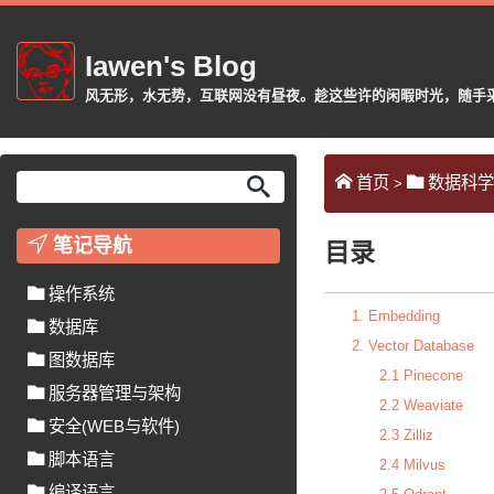
Iawen's Blog
风无形，水无势，互联网没有昼夜。趁这些许的闲暇时光，随手采摘或
首页
数据科学
>
笔记导航
目录
操作系统
1. Embedding
数据库
2. Vector Database
图数据库
2.1 Pinecone
服务器管理与架构
2.2 Weaviate
安全(WEB与软件)
2.3 Zilliz
脚本语言
2.4 Milvus
编译语言