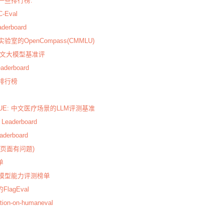
型一些排行榜:
-Eval
aderboard
验室的OpenCompass(CMMLU)
UE中文大模型基准评
eaderboard
RG排行榜
tCBLUE: 中文医疗场景的LLM评测基准
l Leaderboard
eaderboard
al(页面有问题)
单
中文大模型能力评测榜单
FlagEval
ation-on-humaneval