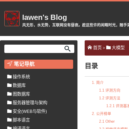
Iawen's Blog
风无形，水无势，互联网没有昼夜。趁这些许的闲暇时光，随手采摘或
首页
大模型
>
笔记导航
目录
操作系统
1. 简介
数据库
1.1 评测方向
图数据库
1.2 评测方法
服务器管理与架构
1.2.1 评测基
安全(WEB与软件)
2. 公开榜单
脚本语言
2.1 Other
编译语言