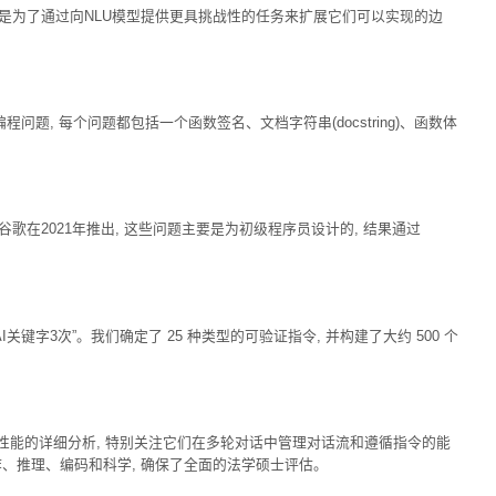
E的创建是为了通过向NLU模型提供更具挑战性的任务来扩展它们可以实现的边
问题, 每个问题都包括一个函数签名、文档字符串(docstring)、函数体
函数问题, 由谷歌在2021年推出, 这些问题主要是为初级程序员设计的, 结果通过
关键字3次”。我们确定了 25 种类型的可验证指令, 并构建了大约 500 个
LM 性能的详细分析, 特别关注它们在多轮对话中管理对话流和遵循指令的能
写作、推理、编码和科学, 确保了全面的法学硕士评估。