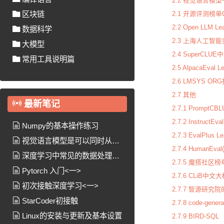
2.2 视觉语言模
2.1 开源评测榜单C
区块链
2.2 Open LLM Le
数据科学
2.3 上海人工智能实
大模型
2.4 SuperCL
常用工具说明篇
2.5 AlpacaEval L
2.6 LMSYS O
2.7 其他
最新笔记
2.7.1 Promp
2.7.2 InstructEva
Numpy的基本操作练习
2.7.3 EvalPlus L
视觉语言模型是可以同时从图
2.7.4 HumanEv
像和文本中学习以处理许多任务的
深度学习中常见的数据处理方
2.7.5 魔搭社区榜
模型
法
Pytorch 入门<一>
2.7.6 CLiB
初次接触深度学习<一>
2.7.7 智源研究院的
StarCoder初接触
2.7.8 code-gener
Linux的安装与更新及基本设置
2.7.9 BIRD-SQL