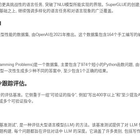
组新的更具挑战性的语言任务, 突破了NLU模型所能实现的界限。SuperGLU
的基础之上, 继续强调多样化的语言任务和对语言现象的广泛覆盖。
l
能的数据集, 由OpenAI在2021年推出。这个数据集包含164个手工编写的编程
c Programming Problems)是一个数据集, 主要包含了974个短小的Python
表示模型一次性生成多少种不同的答案中, 至少包含1个正确的结果。
: 指令跟踪评估。
评估基准。它侧重于一组“可验证的指令”, 例如“写出400字以上”和“至少提及AI
个或多个可验证指令。
基准测试”, 是一种评估大型语言模型(LLM) 的方法。该基准测试提供了对 L
问题构建, 每个问题都旨在评估对话中 LLM 的深度。它涵盖了许多类别, 包括