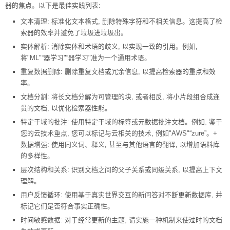
器的焦点。以下是最佳实践列表:
文本清理: 标准化文本格式, 删除特殊字符和不相关信息。这提高了检
索器的效率并避免了垃圾进垃圾出。
实体解析: 消除实体和术语的歧义, 以实现一致的引用。例如,
将"ML"“器学习"“器学习"准为一个通用术语。
重复数据删除: 删除重复文档或冗余信息, 以提高检索器的重点和效
率。
文档分割: 将长文档分解为可管理的块, 或者相反, 将小片段组合成连
贯的文档, 以优化检索器性能。
特定于域的批注: 使用特定于域的标签或元数据批注文档。例如, 鉴于
您的云技术重点, 您可以标记与云相关的技术, 例如"AWS"“zure”。+
数据增强: 使用同义词、释义, 甚至与其他语言的翻译, 以增加语料库
的多样性。
层次结构和关系: 识别文档之间的父子关系或同级关系, 以提高上下文
理解。
用户反馈循环: 使用基于真实世界交互的新问答对不断更新数据库, 并
标记它们是否符合事实正确性。
时间敏感数据: 对于经常更新的主题, 请实施一种机制来使过时的文档