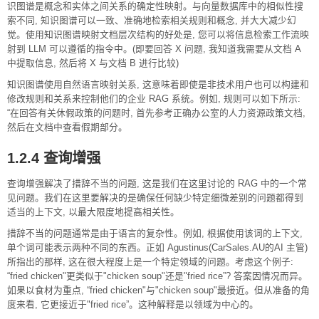
识图谱是概念和实体之间关系的确定性映射。与向量数据库中的相似性搜
索不同, 知识图谱可以一致、准确地检索相关规则和概念, 并大大减少幻
觉。使用知识图谱映射文档层次结构的好处是, 您可以将信息检索工作流映
射到 LLM 可以遵循的指令中。(即要回答 X 问题, 我知道我需要从文档 A
中提取信息, 然后将 X 与文档 B 进行比较)
知识图谱使用自然语言映射关系, 这意味着即使是非技术用户也可以构建和
修改规则和关系来控制他们的企业 RAG 系统。例如, 规则可以如下所示:
“在回答有关休假政策的问题时, 首先参考正确办公室的人力资源政策文档,
然后在文档中查看假期部分。
1.2.4 查询增强
查询增强解决了措辞不当的问题, 这是我们在这里讨论的 RAG 中的一个常
见问题。我们在这里要解决的是确保任何缺少特定细微差别的问题都得到
适当的上下文, 以最大限度地提高相关性。
措辞不当的问题通常是由于语言的复杂性。例如, 根据使用该词的上下文,
单个词可能表示两种不同的东西。正如 Agustinus(CarSales.AU的AI 主管)
所指出的那样, 这在很大程度上是一个特定领域的问题。考虑这个例子:
“fried chicken"更类似于"chicken soup"还是"fried rice”? 答案因情况而异。
如果以食材为重点, “fried chicken"与"chicken soup"最接近。但从准备的角
度来看, 它更接近于"fried rice”。这种解释是以领域为中心的。