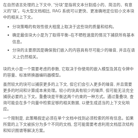
在自然语言处理的上下文中, “分块"是指将文本分割成小的、简洁的、有意
义的"块”。与大型文档相比, RAG 系统可以更快、更准确地定位较小文本块
中的相关上下文。
分块策略的有效性很大程度上取决于这些块的质量和结构。
确定最佳块大小是为了取得平衡–在不牺牲速度的情况下捕获所有基本
信息。
分块的主要原因是确保我们嵌入的内容具有尽可能少的噪音, 并且在语
义上仍然相关。
块的大小是一个需要考虑的参数, 它取决于你使用的嵌入模型及其在令牌中
的容量、标准转换器编码器模型。
虽然较大的块可以捕获更多的上下文, 但它们会引入更多的噪音, 并且需要
更多的时间和计算成本来处理。较小的块具有较少的噪声, 但可能无法完全
捕获必要的上下文。重叠块是平衡这两个约束的一种方式。通过重叠块, 查
询可能会在多个向量中检索足够的相关数据, 以便生成适当的上下文化响
应。
一个限制是, 此策略假定必须在单个文档中找到必须检索的所有信息。如果
所需的上下文被拆分为多个不同的文档, 您可能需要考虑利用文档层次结构
和知识图谱等解决方案。