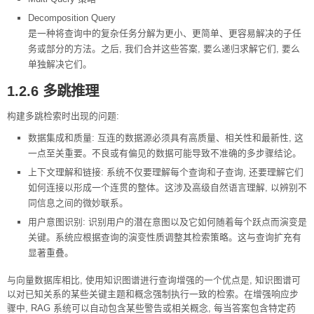
Decomposition Query
是一种将查询中的复杂任务分解为更小、更简单、更容易解决的子任
务或部分的方法。之后, 我们合并这些答案, 要么递归求解它们, 要么
单独解决它们。
1.2.6 多跳推理
构建多跳检索时出现的问题:
数据集成和质量: 互连的数据源必须具有高质量、相关性和最新性, 这
一点至关重要。不良或有偏见的数据可能导致不准确的多步骤结论。
上下文理解和链接: 系统不仅要理解每个查询和子查询, 还要理解它们
如何连接以形成一个连贯的整体。这涉及高级自然语言理解, 以辨别不
同信息之间的微妙联系。
用户意图识别: 识别用户的潜在意图以及它如何随着每个跃点而演变是
关键。系统应根据查询的演变性质调整其检索策略。这与查询扩充有
显著重叠。
与向量数据库相比, 使用知识图谱进行查询增强的一个优点是, 知识图谱可
以对已知关系的某些关键主题和概念强制执行一致的检索。在增强响应步
骤中, RAG 系统可以自动包含某些警告或相关概念, 每当答案包含特定药