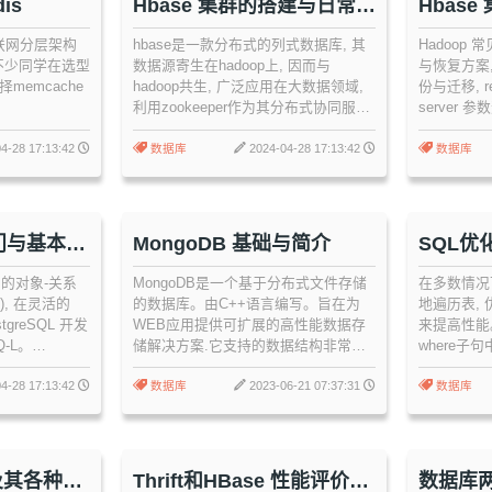
is
Hbase 集群的搭建与日常操
Hbas
作
是互联网分层架构
hbase是一款分布式的列式数据库, 其
Hadoop 
。不少同学在选型
数据源寄生在hadoop上, 因而与
与恢复方案,
memcache
hadoop共生, 广泛应用在大数据领域,
份与迁移, re
利用zookeeper作为其分布式协同服务,
server 参
存储非结构化和半结构化的松散数据,
等...
其特点是高可靠, 高性能, 面向列, 可伸
4-28 17:13:42
数据库
2024-04-28 17:13:42
数据库
缩, 实时读写
 入门与基本操
MongoDB 基础与简介
SQL优
免费的对象-关系
MongoDB是一个基于分布式文件存储
在多数情况下
), 在灵活的
的数据库。由C++语言编写。旨在为
地遍历表,
greSQL 开发
WEB应用提供可扩展的高性能数据存
来提高性能
Q-L。
储解决方案.它支持的数据结构非常松
where子
an 是'世界上最先
散, 是类似json的bson格式, 因此可以
会造成优化
。
存储比较复杂的数据类型...
描, 一般
4-28 17:13:42
数据库
2023-06-21 07:37:31
数据库
质SQL语
清楚优化器
这有助于写
及其各种性
Thrift和HBase 性能评价分
数据库两