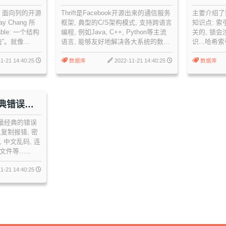
析置
和锁底
的、面向列的开源
Thrift是Facebook开源出来的通信服务
主要介绍了
 Chang 所
框架, 典型的C/S架构模式, 支持跨语言
知识点: 
able: 一个结构
编程, 例如Java, C++, Python等主流
关的, 锁
”。就像
语言, 能够友好地解决各大系统的数据
识...哈希
文件系统(File
通信问题和多种语言运行环境不同所引
最左匹配原
布式数据存储一
起的信息交互问题。Thrift采用一种IDL
GAP等
1-21 14:40:25
数据库
2022-11-21 14:40:25
数据库
p之上提供了类似于
编码通信的方式, 跟业界在以前通常采
e是Apache的
用的CORBA通信协议标准方式有点类
似。它通过创建IDL文件, 生成并编写
相关代码文件, 实现其相关的代码, 编
经典错误案
译装载即可使用。
 最经典的错误
从复制报错, 密
, 中文乱码, 连
等......
1-21 14:40:25