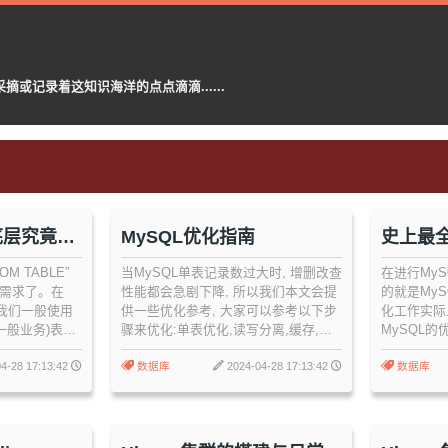
记录着这知识海洋的点点滴滴......
*)底层究竟干
MySQL优化指南
史上最全
ROM TABLE”
当MySQL单表记录数过大时, 增删改查
在进行MyS
 需求了。在
性能都会急剧下降, 所以我们本文会提
的就是MyS
 我们一般使用
供一些优化参考, 大家可以参考以下步
化工作实际
(一般业务)表的
骤来优化:单表优化,读写分离,缓存,表
MySQL
OUNT(*)操作
分区,垂直拆分,水平拆分
方式运行而
其中 N 为表的
4-28 17:13:42
数据库
2024-04-28 17:13:42
数据库