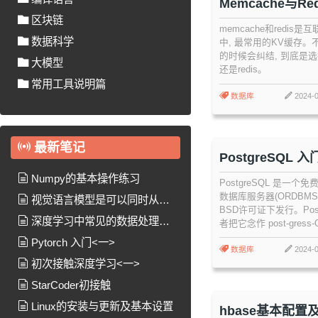
Memcache与Red
区块链
memcache和redis
数据科学
中, 最常用的KV缓存
的时候会纠结, 到底是选择
大模型
还是redis。
常用工具说明篇
数据库
2024-0
最新笔记
PostgreSQL
作
Numpy的基本操作练习
PostgreSQL 是一个
数据库服务器(ORDBMS
视觉语言模型是可以同时从图
BSD许可证下发行。Post
像和文本中学习以处理许多任务的
深度学习中常见的数据处理方
者把它念作 post-gress-
PostgreSQL 的 Slog
模型
法
Pytorch 入门<一>
进的开源关系型数据库'
数据库
2024-0
初次接触深度学习<一>
StarCoder初接触
Linux的安装与更新及基本设置
hbase基本配置