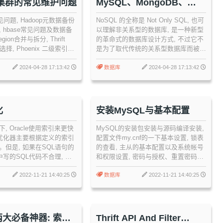
e 集群的常见维护问题
MySQL、MongoDB、
Redis 数据库之间的区别
常见问题, Hadoop元数据备份
NoSQL 的全称是 Not Only SQL, 也可
 hbase常见问题及数据备
以理解非关系型的数据库, 是一种新型
gion合并与拆分, Thrift
的革命式的数据库设计方式, 不过它不
数选择, Phoenix 二级索引
是为了取代传统的关系型数据库而被设
计的, 它们分别代表了不同的数据库设
计思路(MySQL, MongoDB, Redis...)
2024-04-28 17:13:42
数据库
2024-04-28 17:13:42
化
安装MySQL与基本配置
, Oracle使用索引来更快
MySQL的安装包安装与源码编译安装,
 优化器主要根据定义的索引
配置文件my.cnf的一下基本设置, 锁表
。但是, 如果在SQL语句的
的查看, 主从的基本配置以及系统帐号
句中写的SQL代码不合理, 就
和权限设置, 密码与授权、重置密码
器删去索引而使用全表扫
等.MySql最左前缀原则,MySQL缓存
就这种SQL语句就是所谓的劣
2022-11-21 14:40:25
数据库
2022-11-21 14:40:25
句。在编写SQL语句时我们应
根据何种原则来删除索引,
出高性能的SQL语句。
大必备神器: 索引
Thrift API And Filter