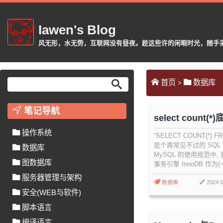
Iawen's Blog
风无形，水无势，互联网没有昼夜。趁这些许的闲暇时光，随手采摘或
首页
数据库
>
笔记导航
select count(
了啥么
操作系统
“SELECT COUNT(*) F
是个再常见不过的 SQL
数据库
MySQL 的使用规范中,
图数据库
事务引擎 InnoDB 作为
存储引擎, 在此前提下, C
服务器管理与架构
的时间复杂度为 O(N), 
数据库
2024-0
安全(WEB与软件)
行数。
脚本语言
编译语言