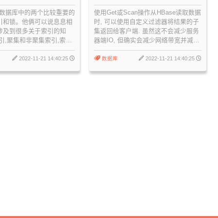
层原理是什么！
Language
数据库中的两个比较重要的
使用Get或Scan操作从HBase读取数据
索引和锁。他俩可以说息息相
时, 可以使用自定义过滤器将结果的子
会涉及到很多关于索引的知
集返回给客户端. 虽然这不会减少服务
索引,聚集和非聚集索引,索引
器端IO, 但确实会减少网络带宽并减少
则,乐观锁和悲观锁,间隙锁
客户端需要处理的数据量. 过滤器通常
使用Java API使用, 但可以从HBase
2022-11-21 14:40:25
数据库
2022-11-21 14:40:25
Shell中使用以进行测试和调试.