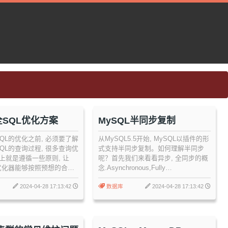
SQL优化方案
MySQL半同步复制
QL的优化之前, 必须要了解
从MySQL5.5开始, MySQL以插件的形
QL的查询过程, 很多查询优
式支持半同步复制。如何理解半同步
上就是遵循一些原则, 让
呢？首先我们来看看异步, 全同步的概
的优化器能够按照预想的合理
念.Asynchronous,Fully
已
synchronous,Semisynchronous
2024-04-28 17:13:42
数据库
2024-04-28 17:13:42