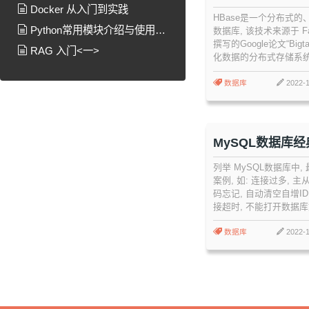
Docker 从入门到实践
能调整参数配置
HBase是一个分布式
Python常用模块介绍与使用说
数据库, 该技术来源于 Fay
撰写的Google论文“Bigt
明
RAG 入门<一>
化数据的分布式存储系统
Bigtable利用了Google
System)所提供的分
数据库
2022-1
样, HBase在Hadoo
Bigtable的能力。HBas
Hadoop项目的子项目。
MySQL数据库
例
列举 MySQL数据库中,
案例, 如: 连接过多, 主
码忘记, 自动清空自增ID
接超时, 不能打开数据库文件
数据库
2022-1