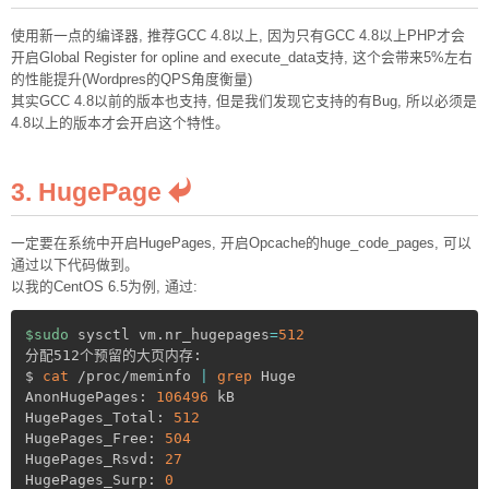
使用新一点的编译器, 推荐GCC 4.8以上, 因为只有GCC 4.8以上PHP才会
开启Global Register for opline and execute_data支持, 这个会带来5%左右
的性能提升(Wordpres的QPS角度衡量)
其实GCC 4.8以前的版本也支持, 但是我们发现它支持的有Bug, 所以必须是
4.8以上的版本才会开启这个特性。
3. HugePage
一定要在系统中开启HugePages, 开启Opcache的huge_code_pages, 可以
通过以下代码做到。
以我的CentOS 6.5为例, 通过:
$sudo
 sysctl vm.nr_hugepages
=
512
分配512个预留的大页内存:

$ 
cat
 /proc/meminfo 
|
grep
 Huge

AnonHugePages: 
106496
 kB

HugePages_Total: 
512
HugePages_Free: 
504
HugePages_Rsvd: 
27
HugePages_Surp: 
0