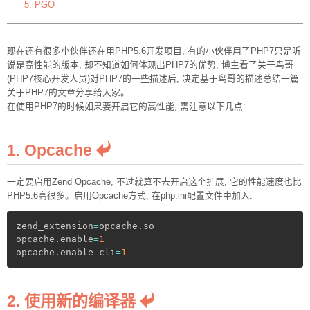
5. PGO
现在还有很多小伙伴还在用PHP5.6开发项目, 有的小伙伴用了PHP7只是听
说是高性能的版本, 却不知道如何体现出PHP7的优势, 博主看了关于鸟哥
(PHP7核心开发人员)对PHP7的一些描述后, 决定基于鸟哥的描述总结一篇
关于PHP7的文章分享给大家。
在使用PHP7的时候如果要开启它的高性能, 需注意以下几点:
1. Opcache
一定要启用Zend Opcache, 不过就算不去开启这个扩展, 它的性能速度也比
PHP5.6高很多。启用Opcache方式, 在php.ini配置文件中加入:
zend_extension
=
opcache
.
so

opcache
.
enable
=
1
opcache
.
enable_cli
=
1
2. 使用新的编译器