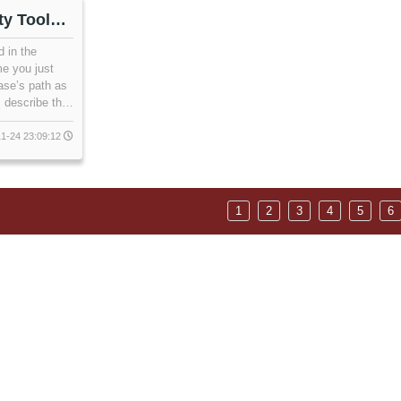
了扩展JanusGraph以支持新的过程。
ty Tools
mprove
d in the
me you just
ase’s path as
 describe this
n this article.
tools from the
1-24 23:09:12
ect. Every
your codebase
1
2
3
4
5
6