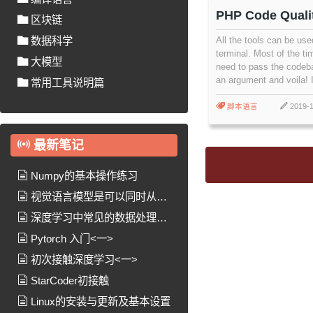
PHP Code Quali
区块链
to Check and I
All the tools can be use
数据科学
your Code
terminal. Most of the ti
大模型
need to pass the codeb
an argument and voila! I
常用工具说明篇
process for every tools i
I advise you to call the 
脚本语言
2019-1
main folder of your proj
examples assume that 
最新笔记
is in the folder src
Numpy的基本操作练习
视觉语言模型是可以同时从图
像和文本中学习以处理许多任务的
深度学习中常见的数据处理方
模型
法
Pytorch 入门<一>
初次接触深度学习<一>
StarCoder初接触
Linux的安装与更新及基本设置