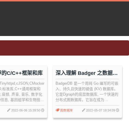
的C/C++框架和库
深入理解 Badger 之数据存
储
Tinyhttpd,cJSON,CMockery,Libev,Memcached,Lua,SQLite,UNIX
BadgerDB 是一个用纯 Go 编写的可嵌
SD,标准库,C++通用框架和
入、持久且快速的键值 (KV) 数据库。
,音频, 声音, 音乐, 数字化
它是Dgraph的底层数据库, 一个快速的
物信息, 基因组学和生物技
分布式图数据库。它旨在成为
归档库等
RocksDB 等非基于 Go 的键值存储的
高性能替代品。
2022-06-06 15:39:50
图数据库
2022-05-07 18:34:09