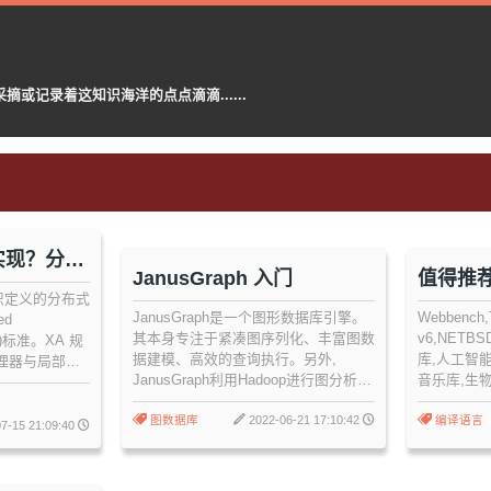
记录着这知识海洋的点点滴滴......
实现？分布
JanusGraph 入门
值得推荐
 组织定义的分布式
JanusGraph是一个图形数据库引擎。
Webbench,
ed
其本身专注于紧凑图序列化、丰富图数
v6,NETB
ing)标准。XA 规
据建模、高效的查询执行。另外,
库,人工智能
理器与局部的
JanusGraph利用Hadoop进行图分析和
音乐库,生
 XA规范 的目
批处理图处理。JanusGraph为数据持
术,压缩和
据库, 应用服
久性、数据索引、客户端访问实现了强
图数据库
2022-06-21 17:10:42
编译语言
一事务中访问,
7-15 21:09:40
大的模块化接口。JanusGraph的模块
性跨越应用程序而
化体系结构使其可以与多种存储、索
引、客户端技术进行互操作。它还简化