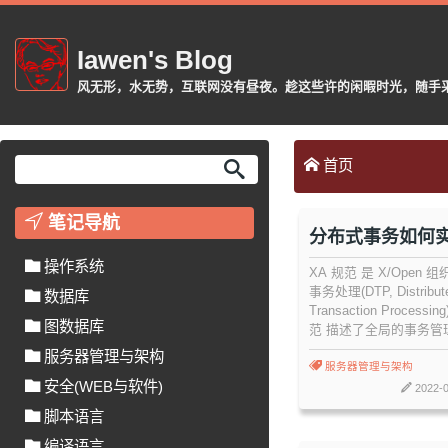
Iawen's Blog
风无形，水无势，互联网没有昼夜。趁这些许的闲暇时光，随手采摘或
首页
笔记导航
分布式事务如何
式事务解决方案
操作系统
XA 规范 是 X/Open
事务处理(DTP, Distribut
数据库
Transaction Process
图数据库
范 描述了全局的事务管
资源管理器之间的接口。
服务器管理与架构
的是允许的多个资源(如数
服务器管理与架构
安全(WEB与软件)
务器, 消息队列等)在同
2022-0
这样可以使 ACID 属
脚本语言
保持有效。
编译语言