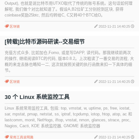
Output), 也就是说比特币用UTXO取代了传统的账号系统。这句话如何理
解呢, 我们做个对比就知道了。假设A,B2位矿工分别挖到区块, 获得
coinbase奖励25btc, 然后均转给C, C又转40个BTC给D。
区块链
2022-11-21 14:40:25
[转载]比特币源码研读--交易细节
充值方式众多, 比如加仓,Fomo, 或是写DAPP, 读代码。那我继续前两次
的操作, 继续阅读BTC的代码, 版本0.8.2。上次粗读了一番交易的流程, 大
概的来龙去脉也略知一二, 这次就按照关键的执行函数来扣一下具体的细
节。
区块链
2022-11-21 14:40:25
30 个 Linux 系统监控工具
Linux 系统常用监控工具, 包括: top, vmstat, w, uptime, ps, free, iostat,
sar, mpstat, pmap, netstat, ss, iptraf, tcpdump, iotop, htop, atop, ac 和
lastcomm, monit, NetHogs, iftop, vnstat, nmon, glances, strace, proc,
Nagios, Cacti, KDE 系统监控器, GNOME 系统监控器
常用工具说明篇
2022-11-21 14:40:25