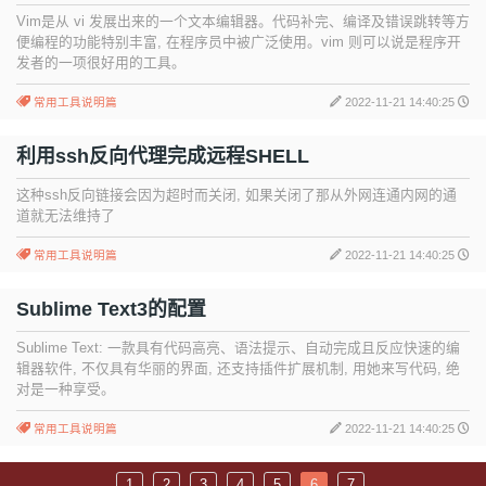
Vim是从 vi 发展出来的一个文本编辑器。代码补完、编译及错误跳转等方
便编程的功能特别丰富, 在程序员中被广泛使用。vim 则可以说是程序开
发者的一项很好用的工具。
常用工具说明篇
2022-11-21 14:40:25
利用ssh反向代理完成远程SHELL
这种ssh反向链接会因为超时而关闭, 如果关闭了那从外网连通内网的通
道就无法维持了
常用工具说明篇
2022-11-21 14:40:25
Sublime Text3的配置
Sublime Text: 一款具有代码高亮、语法提示、自动完成且反应快速的编
辑器软件, 不仅具有华丽的界面, 还支持插件扩展机制, 用她来写代码, 绝
对是一种享受。
常用工具说明篇
2022-11-21 14:40:25
1
2
3
4
5
6
7