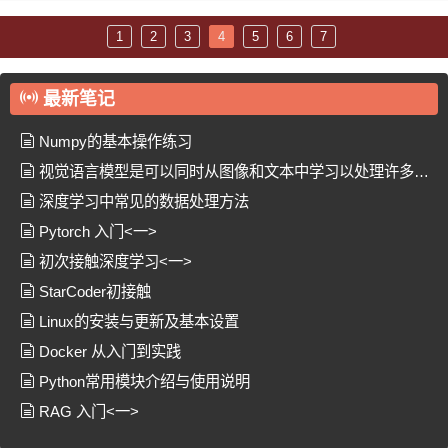
1
2
3
4
5
6
7
最新笔记
Numpy的基本操作练习
视觉语言模型是可以同时从图像和文本中学习以处理许多任
务的模型
深度学习中常见的数据处理方法
Pytorch 入门<一>
初次接触深度学习<一>
StarCoder初接触
Linux的安装与更新及基本设置
Docker 从入门到实践
Python常用模块介绍与使用说明
RAG 入门<一>