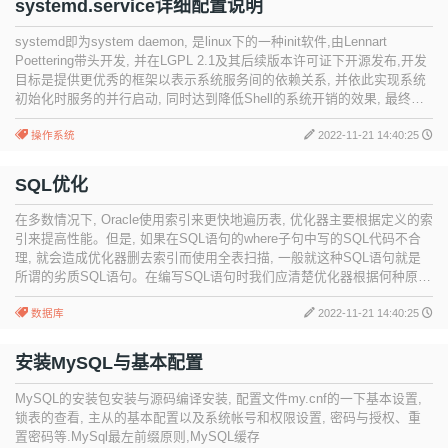
systemd.service详细配置说明
systemd即为system daemon, 是linux下的一种init软件,由Lennart
Poettering带头开发, 并在LGPL 2.1及其后续版本许可证下开源发布,开发
目标是提供更优秀的框架以表示系统服务间的依赖关系, 并依此实现系统
初始化时服务的并行启动, 同时达到降低Shell的系统开销的效果, 最终代
替现在常用的System V与BSD风格init程序。
操作系统
2022-11-21 14:40:25
SQL优化
在多数情况下, Oracle使用索引来更快地遍历表, 优化器主要根据定义的索
引来提高性能。但是, 如果在SQL语句的where子句中写的SQL代码不合
理, 就会造成优化器删去索引而使用全表扫描, 一般就这种SQL语句就是
所谓的劣质SQL语句。在编写SQL语句时我们应清楚优化器根据何种原则
来删除索引, 这有助于写出高性能的SQL语句。
数据库
2022-11-21 14:40:25
安装MySQL与基本配置
MySQL的安装包安装与源码编译安装, 配置文件my.cnf的一下基本设置,
锁表的查看, 主从的基本配置以及系统帐号和权限设置, 密码与授权、重
置密码等.MySql最左前缀原则,MySQL缓存