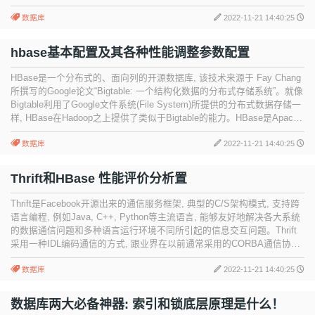
数据库
2022-11-21 14:40:25
hbase基本配置及其各种性能调整参数配置
HBase是一个分布式的、面向列的开源数据库, 该技术来源于 Fay Chang
所撰写的Google论文“Bigtable: 一个结构化数据的分布式存储系统”。就像
Bigtable利用了Google文件系统(File System)所提供的分布式数据存储一
样, HBase在Hadoop之上提供了类似于Bigtable的能力。HBase是Apache
的Hadoop项目的子项目。
数据库
2022-11-21 14:40:25
Thrift和HBase 性能评价分析置
Thrift是Facebook开源出来的通信服务框架, 典型的C/S架构模式, 支持跨
语言编程, 例如Java, C++, Python等主流语言, 能够友好地解决各大系统
的数据通信问题和多种语言运行环境不同所引起的信息交互问题。Thrift
采用一种IDL编码通信的方式, 跟业界在以前通常采用的CORBA通信协议
标准方式有点类似。它通过创建IDL文件, 生成并编写相关代码文件, 实现
其相关的代码, 编译装载即可使用。
数据库
2022-11-21 14:40:25
数据库两大必备神器: 索引和锁底层原理是什么！