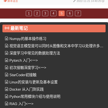
脚本语言
2022-11-21 14:40:25
1
2
3
4
5
6
7
最新笔记
Numpy的基本操作练习
视觉语言模型是可以同时从图像和文本中学习以处理许多任
务的模型
深度学习中常见的数据处理方法
Pytorch 入门<一>
初次接触深度学习<一>
StarCoder初接触
Linux的安装与更新及基本设置
Docker 从入门到实践
Python常用模块介绍与使用说明
RAG 入门<一>